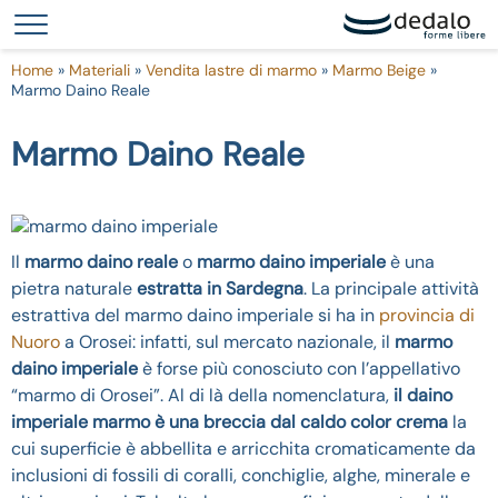
Le tue preferenze relative alla privacy
Informativa sulla raccolta
Home
»
Materiali
»
Vendita lastre di marmo
»
Marmo Beige
»
Marmo Daino Reale
Marmo Daino Reale
Il
marmo daino reale
o
marmo daino imperiale
è una
pietra naturale
estratta in Sardegna
. La principale attività
estrattiva del marmo daino imperiale si ha in
provincia di
Nuoro
a Orosei: infatti, sul mercato nazionale, il
marmo
daino imperiale
è forse più conosciuto con l’appellativo
“marmo di Orosei”. Al di là della nomenclatura,
il daino
imperiale marmo è una breccia dal caldo color crema
la
cui superficie è abbellita e arricchita cromaticamente da
inclusioni di fossili di coralli, conchiglie, alghe, minerale e