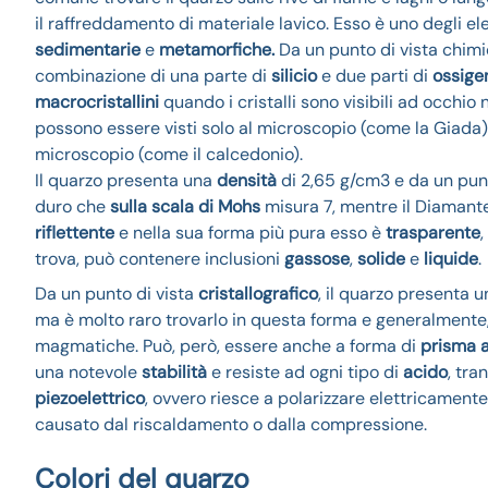
il raffreddamento di materiale lavico. Esso è uno degli e
sedimentarie
e
metamorfiche.
Da un punto di vista chimi
combinazione di una parte di
silicio
e due parti di
ossige
macrocristallini
quando i cristalli sono visibili ad occhio
possono essere visti solo al microscopio (come la Giada)
microscopio (come il calcedonio).
Il quarzo presenta una
densità
di 2,65 g/cm3 e da un punto
duro che
sulla scala di Mohs
misura 7, mentre il Diamante
riflettente
e nella sua forma più pura esso è
trasparente
,
trova, può contenere inclusioni
gassose
,
solide
e
liquide
.
Da un punto di vista
cristallografico
, il quarzo presenta 
ma è molto raro trovarlo in questa forma e generalmente, 
magmatiche. Può, però, essere anche a forma di
prisma a
una notevole
stabilità
e resiste ad ogni tipo di
acido
, tra
piezoelettrico
, ovvero riesce a polarizzare elettricame
causato dal riscaldamento o dalla compressione.
Colori del quarzo