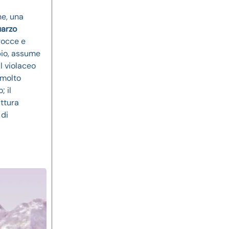
ne, una
arzo
rocce e
pio, assume
l violaceo
 molto
; il
uttura
 di