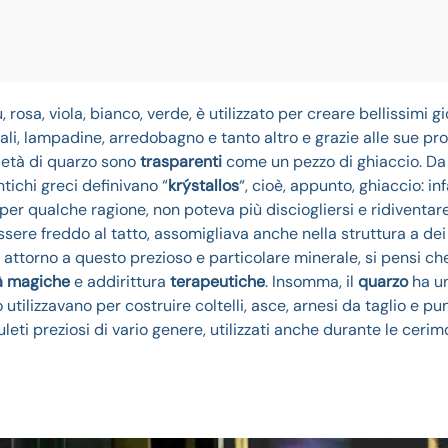
, rosa, viola, bianco, verde, è utilizzato per creare bellissimi gio
tali, lampadine, arredobagno e tanto altro e grazie alle sue pr
rietà di quarzo sono
trasparenti
come un pezzo di ghiaccio. Da 
ntichi greci definivano “
krýstallos
“, cioè, appunto, ghiaccio: inf
per qualche ragione, non poteva più disciogliersi e ridiventar
sere freddo al tatto, assomigliava anche nella struttura a dei 
 attorno a questo prezioso e particolare minerale, si pensi ch
à magiche
e addirittura
terapeutiche
. Insomma, il
quarzo
ha un
lo utilizzavano per costruire coltelli, asce, arnesi da taglio e p
uleti preziosi di vario genere, utilizzati anche durante le cerim