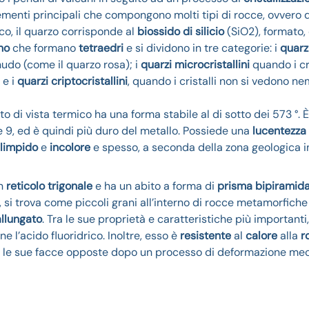
lementi principali che compongono molti tipi di rocce, ovvero 
co, il quarzo corrisponde al
biossido di silicio
(SiO2), formato, 
no
che formano
tetraedri
e si dividono in tre categorie: i
quarz
 nudo (come il quarzo rosa); i
quarzi microcristallini
quando i cri
 e i
quarzi criptocristallini
, quando i cristalli non si vedono n
 di vista termico ha una forma stabile al di sotto dei 573 °. 
 9, ed è quindi più duro del metallo. Possiede una
lucentezza
limpido
e
incolore
e spesso, a seconda della zona geologica in
un
reticolo trigonale
e ha un abito a forma di
prisma
bipiramida
si trova come piccoli grani all’interno di rocce metamorfiche
llungato
. Tra le sue proprietà e caratteristiche più importanti,
nne l’acido fluoridrico. Inoltre, esso è
resistente
al
calore
alla
r
nte le sue facce opposte dopo un processo di deformazione me