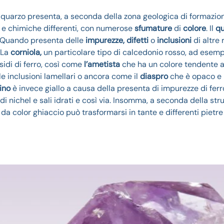
 il quarzo presenta, a seconda della zona geologica di formazio
he e chimiche differenti, con numerose
sfumature
di
colore
. Il
qu
Quando presenta delle
impurezze, difetti
o
inclusioni
di altre 
 La
corniola,
un particolare tipo di calcedonio rosso, ad esem
sidi di ferro, così come
l’ametista
che ha un colore tendente a
e inclusioni lamellari o ancora come il
diaspro
che è opaco e
ino
è invece giallo a causa della presenta di impurezze di ferro
i nichel e sali idrati e così via. Insomma, a seconda della str
 da color ghiaccio può trasformarsi in tante e differenti pietre