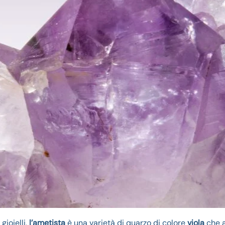
ioielli,
l’ametista
è una varietà di quarzo di colore
viola
che 