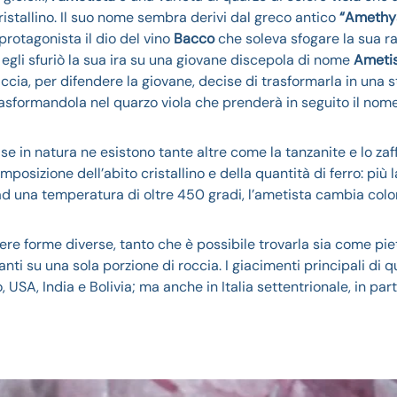
ristallino. Il suo nome sembra derivi dal greco antico
“Amethy
rotagonista il dio del vino
Bacco
che soleva sfogare la sua ra
egli sfuriò la sua ira su una giovane discepola di nome
Ameti
ccia, per difendere la giovane, decise di trasformarla in una s
asformandola nel quarzo viola che prenderà in seguito il nome
 in natura ne esistono tante altre come la tanzanite e lo zaffi
sizione dell’abito cristallino e della quantità di ferro: più l
ad una temperatura di oltre 450 gradi, l’ametista cambia colo
ere forme diverse, tanto che è possibile trovarla sia come pie
ti su una sola porzione di roccia. I giacimenti principali di q
, USA, India e Bolivia; ma anche in Italia settentrionale, in pa