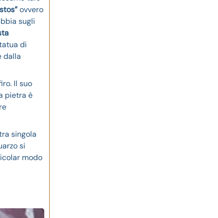
stos”
ovvero
bbia sugli
sta
tatua di
 dalla
ro. Il suo
a pietra è
re
tra singola
uarzo si
rticolar modo