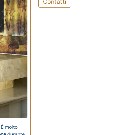
Contatti
 È molto
one
durante