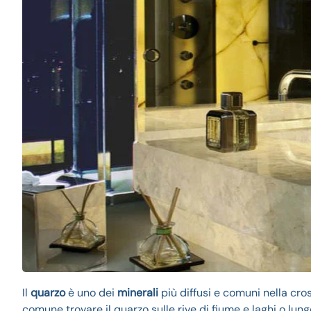
Il
quarzo
è uno dei
minerali
più diffusi e comuni nella cro
comune trovare il quarzo sulle rive di fiume e laghi o lun