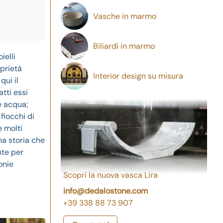
Vasche in marmo
Biliardi in marmo
ielli
oprietà
Interior design su misura
qui il
atti essi
e acqua;
fiocchi di
e molti
a storia che
unte per
onie
Scopri la nuova vasca Lira
info@dedalostone.com
+39 338 88 73 907