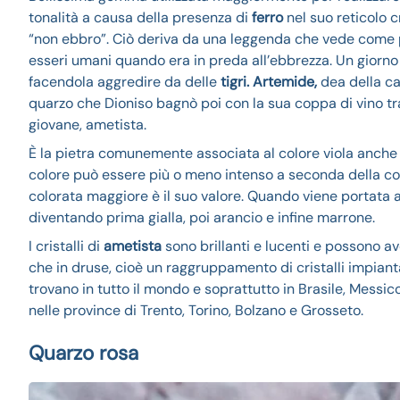
tonalità a causa della presenza di
ferro
nel suo reticolo c
“non ebbro”. Ciò deriva da una leggenda che vede come p
esseri umani quando era in preda all’ebbrezza. Un giorno 
facendola aggredire da delle
tigri. Artemide,
dea della ca
quarzo che Dioniso bagnò poi con la sua coppa di vino tr
giovane, ametista.
È la pietra comunemente associata al colore viola anche se
colore può essere più o meno intenso a seconda della compo
colorata maggiore è il suo valore. Quando viene portata 
diventando prima gialla, poi arancio e infine marrone.
I cristalli di
ametista
sono brillanti e lucenti e possono av
che in druse, cioè un raggruppamento di cristalli impiantan
trovano in tutto il mondo e soprattutto in Brasile, Messico
nelle province di Trento, Torino, Bolzano e Grosseto.
Quarzo rosa