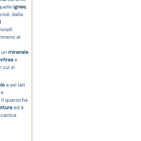
quelle
ignee
,
cioè, dalla
i
stalli
emmeno al
È un
minerale
vitrea
e
 cui si
le
a sei lati
 e
 il quarzo ha
ottura
ed è
ccanica