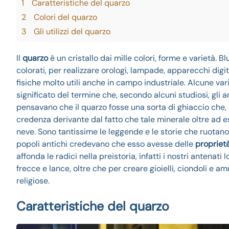
1
Caratteristiche del quarzo
2
Colori del quarzo
3
Gli utilizzi del quarzo
Il
quarzo
è un cristallo dai mille colori, forme e varietà. Blu
colorati, per realizzare orologi, lampade, apparecchi digi
fisiche molto utili anche in campo industriale. Alcune va
significato del termine che, secondo alcuni studiosi, gli a
pensavano che il quarzo fosse una sorta di ghiaccio che, 
credenza derivante dal fatto che tale minerale oltre ad es
neve. Sono tantissime le leggende e le storie che ruotano
popoli antichi credevano che esso avesse delle
propriet
affonda le radici nella preistoria, infatti i nostri antenati 
frecce e lance, oltre che per creare gioielli, ciondoli e am
religiose.
Caratteristiche del quarzo