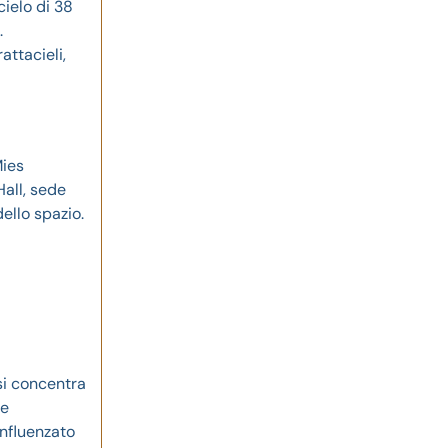
cielo di 38
.
attacieli,
Mies
Hall, sede
dello spazio.
si concentra
re
influenzato