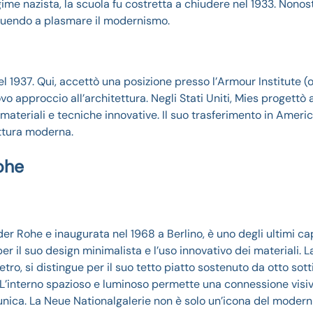
egime nazista, la scuola fu costretta a chiudere nel 1933. Nonos
ibuendo a plasmare il modernismo.
l 1937. Qui, accettò una posizione presso l’Armour Institute (or
o approccio all’architettura. Negli Stati Uniti, Mies progettò 
ateriali e tecniche innovative. Il suo trasferimento in Ameri
tettura moderna.
ohe
r Rohe e inaugurata nel 1968 a Berlino, è uno degli ultimi ca
 il suo design minimalista e l’uso innovativo dei materiali. L
tro, si distingue per il suo tetto piatto sostenuto da otto sott
 L’interno spazioso e luminoso permette una connessione visi
za unica. La Neue Nationalgalerie non è solo un’icona del moder