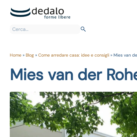
Home
»
Blog
»
Come arredare casa: idee e consigli
»
Mies van de
Mies van der Roh