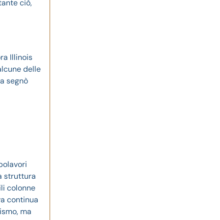
tante ciò,
a Illinois
alcune delle
ca segnò
polavori
a struttura
ili colonne
va continua
nismo, ma