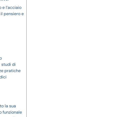
 e l’acciaio
il pensiero e
o
 studi di
ze pratiche
dici
to la sua
o funzionale