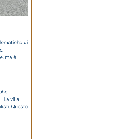
blematiche di
o,
ne, ma è
ohe.
. La villa
listi. Questo