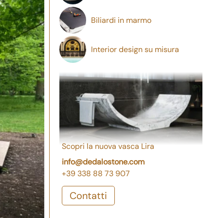
Biliardi in marmo
Interior design su misura
Scopri la nuova vasca Lira
info@dedalostone.com
+39 338 88 73 907
Contatti