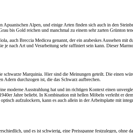
n Apuanischen Alpen, und einige Arten finden sich auch in den Steinbr
 Grau bis Gold reichen und manchmal zu einem sehr zarten Grünton ten
iola, auch Breccia Medicea genannt, der ein arabeskes Aussehen mit du
e je nach Art und Verarbeitung sehr raffiniert sein kann. Dieser Marmo
 die schwarze Marquinia. Hier sind die Meinungen geteilt. Die einen 
ßen Adern durchzogen ist, die das Schwarz aufbrechen.
ine moderne Ausstrahlung hat und im richtigen Kontext einen unvergleic
1940er Jahre beliebt. In Kombination mit hellen Möbeln verleiht er 
isch aufzulockern, kann es auch allein in der Arbeitsplatte mit integr
chiedlich, und es ist schwierig, eine Preisspanne festzulegen, ohne da