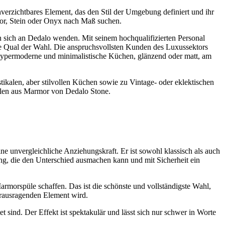
verzichtbares Element, das den Stil der Umgebung definiert und ihr
mor, Stein oder Onyx nach Maß suchen.
nn sich an Dedalo wenden. Mit seinem hochqualifizierten Personal
 die Qual der Wahl. Die anspruchsvollsten Kunden des Luxussektors
hypermoderne und minimalistische Küchen, glänzend oder matt, am
ikalen, aber stilvollen Küchen sowie zu Vintage- oder eklektischen
pülen aus Marmor von Dedalo Stone.
e unvergleichliche Anziehungskraft. Er ist sowohl klassisch als auch
ung, die den Unterschied ausmachen kann und mit Sicherheit ein
rmorspüle schaffen. Das ist die schönste und vollständigste Wahl,
erausragenden Element wird.
 sind. Der Effekt ist spektakulär und lässt sich nur schwer in Worte