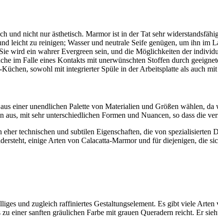
h und nicht nur ästhetisch. Marmor ist in der Tat sehr widerstandsfähi
nd leicht zu reinigen; Wasser und neutrale Seife genügen, um ihn im La
ie wird ein wahrer Evergreen sein, und die Möglichkeiten der individu
läche im Falle eines Kontakts mit unerwünschten Stoffen durch geeigne
-Küchen, sowohl mit integrierter Spüle in der Arbeitsplatte als auch m
s einer unendlichen Palette von Materialien und Größen wählen, da wir 
n aus, mit sehr unterschiedlichen Formen und Nuancen, so dass die v
 eher technischen und subtilen Eigenschaften, die von spezialisierten
idersteht, einige Arten von Calacatta-Marmor und für diejenigen, die 
liges und zugleich raffiniertes Gestaltungselement. Es gibt viele Arten
u einer sanften gräulichen Farbe mit grauen Queradern reicht. Er sieh