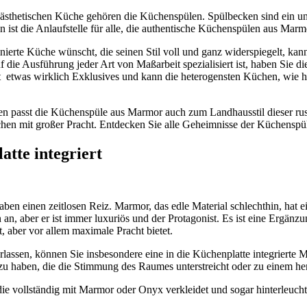
m ästhetischen Küche gehören die Küchenspülen. Spülbecken sind ein un
ist die Anlaufstelle für alle, die authentische Küchenspülen aus Mar
finierte Küche wünscht, die seinen Stil voll und ganz widerspiegelt, ka
auf die Ausführung jeder Art von Maßarbeit spezialisiert ist, haben Sie
 etwas wirklich Exklusives und kann die heterogensten Küchen, wie 
ien passt die Küchenspüle
aus Marmor auch zum Landhausstil dieser rust
Küchen mit großer Pracht. Entdecken Sie alle Geheimnisse der Küchens
tte integriert
einen zeitlosen Reiz. Marmor, das edle Material schlechthin, hat ein
n, aber er ist immer luxuriös und der Protagonist. Es ist eine Ergänz
t, aber vor allem maximale Pracht bietet.
assen, können Sie insbesondere eine in die Küchenplatte integrierte Ma
 zu haben, die die Stimmung des Raumes unterstreicht oder zu einem h
e vollständig mit Marmor oder Onyx verkleidet und sogar hinterleuchtet