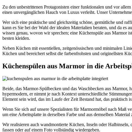
Zu den unbestrittenen Protagonisten einer funktionalen und vor alle
einen unvergänglichen Hauch von Luxus verleiht. Unser Unternehmen 
Wer sich eine praktische und gleichzeitig schöne, gemütliche und raf
kann es Sie bei der Wahl der idealen Materialien beraten, und da es 
wissen genau, wovon wir sprechen; eine Küchenspüle aus Marmor ist
besten kleiden.
Neben Küchen mit essentiellen, zeitgenössischen und minimalen Lin
Küchen und bereichert selbst die farbenfrohsten und originellsten 
Küchenspülen aus Marmor in die Arbeitspla
Beide, das Marmor-Spülbecken und das Waschbecken aus Marmor, haben 
hypermodern, er nimmt je nach Kontext unterschiedliche Stimmungen a
Element sein wird, das im Laufe der Zeit Bestand hat, das praktisch is
Wenn Sie sich auf unsere Spezialisten für Marmormöbel nach Maß verl
um eine Arbeitsplatte in derselben Farbe und aus demselben Material
Wir realisieren auch wandmontierte Küchen, Inseln oder Halbinseln, di
fassen oder auf einem Foto vollständig wiedergeben.