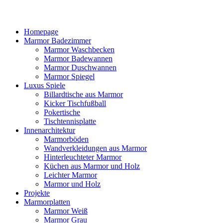
Homepage
Marmor Badezimmer
Marmor Waschbecken
Marmor Badewannen
Marmor Duschwannen
Marmor Spiegel
Luxus Spiele
Billardtische aus Marmor
Kicker Tischfußball
Pokertische
Tischtennisplatte
Innenarchitektur
Marmorböden
Wandverkleidungen aus Marmor
Hinterleuchteter Marmor
Küchen aus Marmor und Holz
Leichter Marmor
Marmor und Holz
Projekte
Marmorplatten
Marmor Weiß
Marmor Grau