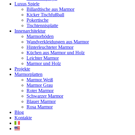
Luxus Spiele
Billardtische aus Marmor
Kicker Tischfußball
Pokertische
Tischtennisplatte
Innenarchitektur
Marmorböden
Wandverkleidungen aus Marmor
Hinterleuchteter Marmor
Küchen aus Marmor und Holz
Leichter Marmor
Marmor und Holz
Projekte
Marmorplatten
Marmor Weiß
Marmor Grau
Roter Marmor
Schwarzer Marmor
Blauer Marmor
Rosa Marmor
Blog
Kontakte