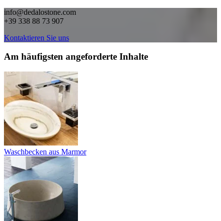
info@dedalostone.com
+39 338 88 73 907
Kontaktieren Sie uns
Am häufigsten angeforderte Inhalte
Waschbecken aus Marmor